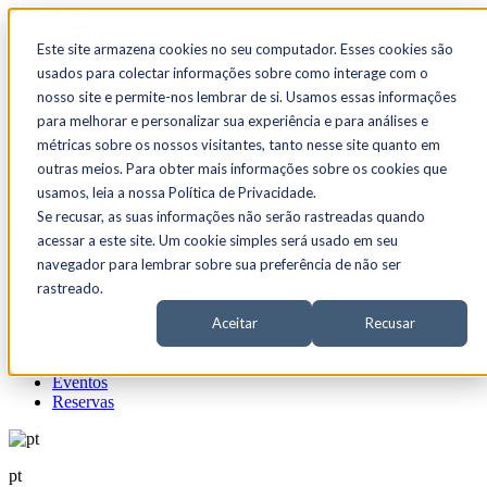
☰
Este site armazena cookies no seu computador. Esses cookies são
usados para colectar informações sobre como interage com o
Restaurantes
Menu
nosso site e permite-nos lembrar de si. Usamos essas informações
Contactos
para melhorar e personalizar sua experiência e para análises e
Eventos
métricas sobre os nossos visitantes, tanto nesse site quanto em
Reservas
outras meios. Para obter mais informações sobre os cookies que
usamos, leia a nossa Política de Privacidade.
Se recusar, as suas informações não serão rastreadas quando
pt
acessar a este site. Um cookie simples será usado em seu
navegador para lembrar sobre sua preferência de não ser
Inglês
Português
rastreado.
Restaurantes
Aceitar
Recusar
Menu
Contactos
Eventos
Reservas
pt