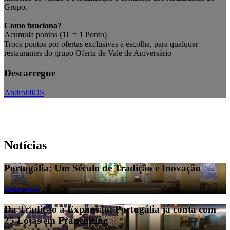
Grupo.
Como funciona?
Acumula pontos (1€ = 1 Ponto)
Troca pontos por ofertas exclusivas à escolha, para qualquer
restaurantes do grupo Oferta de Vale de Aniversário
Descarregue
Android
iOS
Notícias
Portugália: Um Século de Tradição e Inovação
Saiba mais
Da Tradição à Expansão: Portugália já conta com
25 Lojas em Franchising