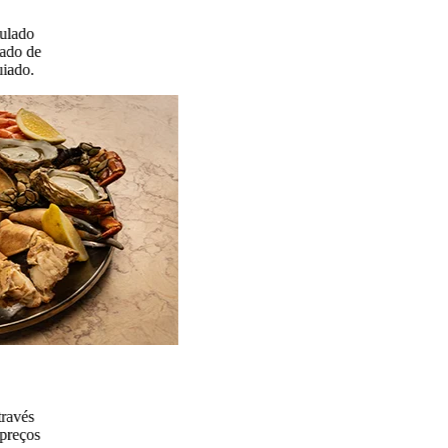
ulado
sado de
uiado.
través
 preços