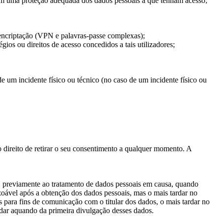
tem uma proteção adequada dos dados pessoais a que tenham acesso;
 encriptação (VPN e palavras-passe complexas);
ios ou direitos de acesso concedidos a tais utilizadores;
um incidente físico ou técnico (no caso de um incidente físico ou
 direito de retirar o seu consentimento a qualquer momento. A
dos, previamente ao tratamento de dados pessoais em causa, quando
zoável após a obtenção dos dados pessoais, mas o mais tardar no
s para fins de comunicação com o titular dos dados, o mais tardar no
ardar aquando da primeira divulgação desses dados.