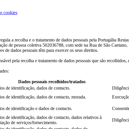
de cookies
regula a recolha e o tratamento de dados pessoais pela Portugália Resta
ção de pessoa coletiva 502036788, com sede na Rua de São Caetano, n.º
es de dados pessoais têm para exercer os seus direitos.
nsável pela recolha e tratamento de dados pessoais que são recolhidos, 
dades:
Dados pessoais recolhidos/tratados
os de identificação, dados de contacto.
Diligênci
os de identificação, dados de contacto, morada.
Execução
os de identificação e dados de contacto.
Consentim
os de identificação, dados de contacto, dados relativos à
Diligênci
stação de serviços/fornecimento.
os de identificação, dados de contacto, dados de