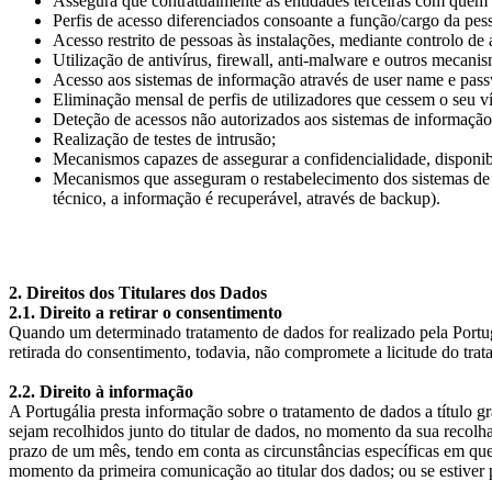
Assegura que contratualmente as entidades terceiras com quem 
Perfis de acesso diferenciados consoante a função/cargo da pes
Acesso restrito de pessoas às instalações, mediante controlo de 
Utilização de antivírus, firewall, anti-malware e outros mecani
Acesso aos sistemas de informação através de user name e pass
Eliminação mensal de perfis de utilizadores que cessem o seu ví
Deteção de acessos não autorizados aos sistemas de informação e
Realização de testes de intrusão;
Mecanismos capazes de assegurar a confidencialidade, disponibi
Mecanismos que asseguram o restabelecimento dos sistemas de i
técnico, a informação é recuperável, através de backup).
2. Direitos dos Titulares dos Dados
2.1. Direito a retirar o consentimento
Quando um determinado tratamento de dados for realizado pela Portugá
retirada do consentimento, todavia, não compromete a licitude do tr
2.2. Direito à informação
A Portugália presta informação sobre o tratamento de dados a título gr
sejam recolhidos junto do titular de dados, no momento da sua recolh
prazo de um mês, tendo em conta as circunstâncias específicas em que 
momento da primeira comunicação ao titular dos dados; ou se estiver p