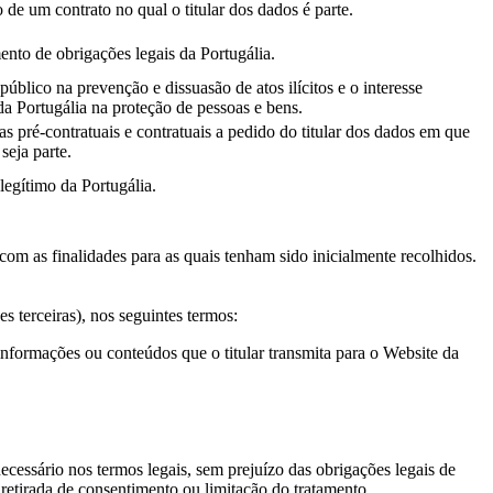
de um contrato no qual o titular dos dados é parte.
nto de obrigações legais da Portugália.
 público na prevenção e dissuasão de atos ilícitos e o interesse
da Portugália na proteção de pessoas e bens.
as pré-contratuais e contratuais a pedido do titular dos dados em que
eja parte.
 legítimo da Portugália.
com as finalidades para as quais tenham sido inicialmente recolhidos.
es terceiras), nos seguintes termos:
informações ou conteúdos que o titular transmita para o Website da
ecessário nos termos legais, sem prejuízo das obrigações legais de
 retirada de consentimento ou limitação do tratamento.