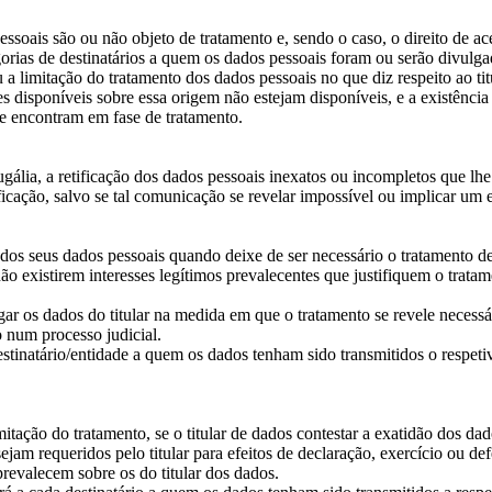
essoais são ou não objeto de tratamento e, sendo o caso, o direito de ac
gorias de destinatários a quem os dados pessoais foram ou serão divulgad
 a limitação do tratamento dos dados pessoais no que diz respeito ao titu
disponíveis sobre essa origem não estejam disponíveis, e a existência d
 se encontram em fase de tratamento.
tugália, a retificação dos dados pessoais inexatos ou incompletos que lh
ificação, salvo se tal comunicação se revelar impossível ou implicar um
to dos seus dados pessoais quando deixe de ser necessário o tratamento 
 não existirem interesses legítimos prevalecentes que justifiquem o tr
gar os dados do titular na medida em que o tratamento se revele necess
o num processo judicial.
tinatário/entidade a quem os dados tenham sido transmitidos o respeti
limitação do tratamento, se o titular de dados contestar a exatidão dos d
ejam requeridos pelo titular para efeitos de declaração, exercício ou defe
prevalecem sobre os do titular dos dados.