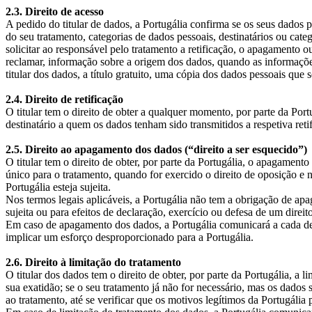
2.3. Direito de acesso
A pedido do titular de dados, a Portugália confirma se os seus dados p
do seu tratamento, categorias de dados pessoais, destinatários ou cate
solicitar ao responsável pelo tratamento a retificação, o apagamento ou
reclamar, informação sobre a origem dos dados, quando as informações 
titular dos dados, a título gratuito, uma cópia dos dados pessoais que
2.4. Direito de retificação
O titular tem o direito de obter a qualquer momento, por parte da Por
destinatário a quem os dados tenham sido transmitidos a respetiva ret
2.5. Direito ao apagamento dos dados (“direito a ser esquecido”)
O titular tem o direito de obter, por parte da Portugália, o apagamen
único para o tratamento, quando for exercido o direito de oposição e
Portugália esteja sujeita.
Nos termos legais aplicáveis, a Portugália não tem a obrigação de apa
sujeita ou para efeitos de declaração, exercício ou defesa de um direit
Em caso de apagamento dos dados, a Portugália comunicará a cada des
implicar um esforço desproporcionado para a Portugália.
2.6. Direito à limitação do tratamento
O titular dos dados tem o direito de obter, por parte da Portugália, a 
sua exatidão; se o seu tratamento já não for necessário, mas os dados s
ao tratamento, até se verificar que os motivos legítimos da Portugália 