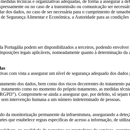
medidas técnicas e organizativas adequadas, de forma a assegurar a defe
 expressamente ou no caso de a transmissão ou comunicação ser necessári
tular dos dados, no caso de ser necessária para o cumprimento de umaobri
de de Segurança Alimentar e Económica, a Autoridade para as condições 
a Portugália podem ser disponibilizados a terceiros, podendo envolver 
disposições legais aplicáveis, nomeadamente quanto à determinação da a
das
ivas com vista a assegurar um nível de segurança adequado dos dados pe
atamento dos dados, bem como dos riscos decorrentes do tratamento para 
 tratamento como no momento do próprio tratamento, as medidas técnica
GPD”). Compromete-se ainda a assegurar que, por defeito, só sejam tr
dos sem intervenção humana a um número indeterminado de pessoas.
o da monitorização permanente da infraestrutura, assegurando a deteçã
es que estabelece regras especificas de acesso a informação, de utili