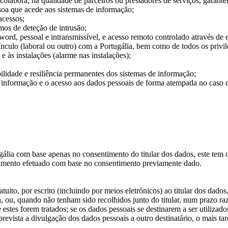
colabora, na qualidade de parceiros ou prestadores de serviços, garan
soa que acede aos sistemas de informação;
acessos;
smos de deteção de intrusão;
word, pessoal e intransmissível, e acesso remoto controlado através de
nculo (laboral ou outro) com a Portugália, bem como de todos os privilég
 às instalações (alarme nas instalações);
lidade e resiliência permanentes dos sistemas de informação;
nformação e o acesso aos dados pessoais de forma atempada no caso de 
lia com base apenas no consentimento do titular dos dados, este tem o
atamento efetuado com base no consentimento previamente dado.
atuito, por escrito (incluindo por meios eletrónicos) ao titular dos da
a, ou, quando não tenham sido recolhidos junto do titular, num prazo ra
estes forem tratados; se os dados pessoais se destinarem a ser utilizado
revista a divulgação dos dados pessoais a outro destinatário, o mais t