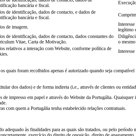
Execução 
tificação bancária e fiscal.
os de identificação, dados de contacto, e dados de
Cumprime
tificação bancária e fiscal.
Interesse
os de imagem.
legítimo 
os de identificação, dados de contacto, dados constantes do
Diligênci
riculum Vitae, Carta de Motivação.
o mesmo s
os relativos a interação com Website, conforme política de
Interesse
kies.
 os quais foram recolhidos apenas é autorizado quando seja compatível 
itular dos dados) e de forma indireta (i.e., através de clientes ou entidad
vés de impresso em papel e através do Website da Portugália. Quaisquer 
ade.
eiras com quem a Portugália tenha estabelecido relações contratuais.
 adequado às finalidades para as quais são tratados, ou pelo período n
concretamente, exercício do direito de oposição, direito de apagamento,