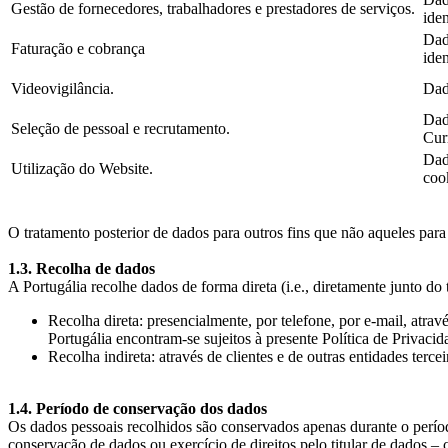
Gestão de fornecedores, trabalhadores e prestadores de serviços.
iden
Dad
Faturação e cobrança
iden
Videovigilância.
Dad
Dad
Seleção de pessoal e recrutamento.
Cur
Dad
Utilização do Website.
coo
O tratamento posterior de dados para outros fins que não aqueles para
1.3. Recolha de dados
A Portugália recolhe dados de forma direta (i.e., diretamente junto do t
Recolha direta: presencialmente, por telefone, por e-mail, atra
Portugália encontram-se sujeitos à presente Política de Privacid
Recolha indireta: através de clientes e de outras entidades terc
1.4. Período de conservação dos dados
Os dados pessoais recolhidos são conservados apenas durante o período
conservação de dados ou exercício de direitos pelo titular de dados – 