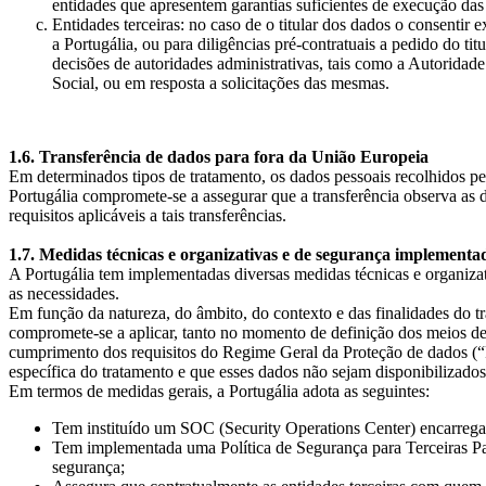
entidades que apresentem garantias suficientes de execução das 
Entidades terceiras: no caso de o titular dos dados o consentir
a Portugália, ou para diligências pré-contratuais a pedido do ti
decisões de autoridades administrativas, tais como a Autorida
Social, ou em resposta a solicitações das mesmas.
1.6. Transferência de dados para fora da União Europeia
Em determinados tipos de tratamento, os dados pessoais recolhidos pel
Portugália compromete-se a assegurar que a transferência observa as 
requisitos aplicáveis a tais transferências.
1.7. Medidas técnicas e organizativas e de segurança implementa
A Portugália tem implementadas diversas medidas técnicas e organizat
as necessidades.
Em função da natureza, do âmbito, do contexto e das finalidades do tr
compromete-se a aplicar, tanto no momento de definição dos meios de
cumprimento dos requisitos do Regime Geral da Proteção de dados (“R
específica do tratamento e que esses dados não sejam disponibiliza
Em termos de medidas gerais, a Portugália adota as seguintes:
Tem instituído um SOC (Security Operations Center) encarregad
Tem implementada uma Política de Segurança para Terceiras Part
segurança;